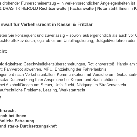
 drohender Führerscheinentzug – in verkehrsrechtlichen Angelegenheiten ist s
 DRASTIK HEROLD Rechtsanwälte | Fachanwälte | Notar
steht Ihnen in
K
alt für Verkehrsrecht in Kassel & Fritzlar
eten Sie konsequent und zuverlässig – sowohl außergerichtlich als auch vor 
echte effektiv durch, egal ob es um Unfallregulierung, Bußgeldverfahren oder 
cht:
drigkeiten:
Geschwindigkeitsüberschreitungen, Rotlichtverstoß, Handy am
t:
Fahrverbot abwehren, MPU, Entziehung der Fahrerlaubnis
ment nach Verkehrsunfällen, Kommunikation mit Versicherern, Gutachterko
atz:
Durchsetzung Ihrer Ansprüche bei Körper- und Sachschäden
bei Alkohol/Drogen am Steuer, Unfallflucht, Nötigung im Straßenverkehr
ufrechtliche Probleme, Leasing, Werkstattrecht
?
ehrsrecht
– nah bei Ihnen
önliche Betreuung
und starke Durchsetzungskraft