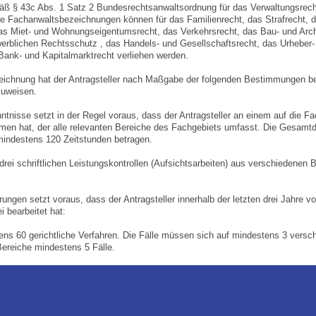
§ 43c Abs. 1 Satz 2 Bundesrechtsanwaltsordnung für das Verwaltungsrecht,
re Fachanwaltsbezeichnungen können für das Familienrecht, das Strafrecht, d
as Miet- und Wohnungseigentumsrecht, das Verkehrsrecht, das Bau- und Archi
werblichen Rechtsschutz , das Handels- und Gesellschaftsrecht, das Urheber
Bank- und Kapitalmarktrecht verliehen werden.
zeichnung hat der Antragsteller nach Maßgabe der folgenden Bestimmungen b
zuweisen.
ntnisse setzt in der Regel voraus, dass der Antragsteller an einem auf die 
men hat, der alle relevanten Bereiche des Fachgebiets umfasst. Die Gesam
 mindestens 120 Zeitstunden betragen.
rei schriftlichen Leistungskontrollen (Aufsichtsarbeiten) aus verschiedenen 
ungen setzt voraus, dass der Antragsteller innerhalb der letzten drei Jahre vo
 bearbeitet hat:
ens 60 gerichtliche Verfahren. Die Fälle müssen sich auf mindestens 3 versch
Bereiche mindestens 5 Fälle.