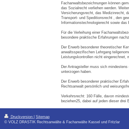
Fachanwaltsbezeichnungen können gemäß 
das Sozialrecht verliehen werden. Weite
Versicherungsrecht, das Medizinrecht, d
Transport- und Speditionsrecht , den ge
Informationstechnologierecht sowie das 
Für die Verleihung einer Fachanwaltsbe
besondere praktische Erfahrungen nach
Der Erwerb besonderer theoretischer Ken
anwaltsspezifischen Lehrgang teilgenom
Leistungskontrollen nicht eingerechnet,
Der Antragsteller muss sich mindestens d
unterzogen haben.
Der Erwerb besonderer praktischer Erfahr
Rechtsanwalt persönlich und weisungsfrei
Verkehrsrecht: 160 Fälle, davon mindest
beziehen25, dabei auf jeden dieser drei 
Druckversion
|
Sitemap
© VOLZ DRASTIK Rechtsanwälte & Fachanwälte Kassel und Fritzlar