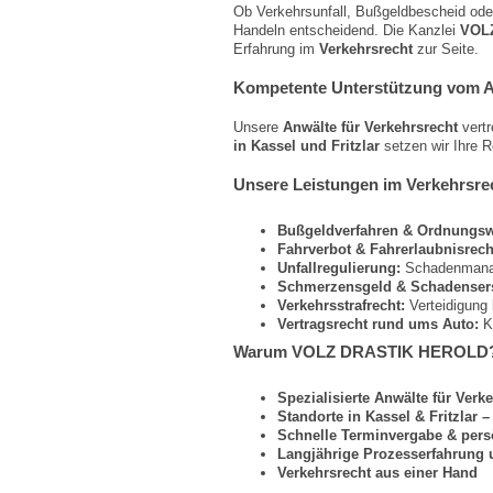
Ob Verkehrsunfall, Bußgeldbescheid oder
Handeln entscheidend. Die Kanzlei
VOLZ
Erfahrung im
Verkehrsrecht
zur Seite.
Kompetente Unterstützung vom Anw
Unsere
Anwälte für Verkehrsrecht
vertr
in Kassel und Fritzlar
setzen wir Ihre R
Unsere Leistungen im Verkehrsre
Bußgeldverfahren & Ordnungswi
Fahrverbot & Fahrerlaubnisrech
Unfallregulierung:
Schadenmanage
Schmerzensgeld & Schadensers
Verkehrsstrafrecht:
Verteidigung 
Vertragsrecht rund ums Auto:
Ka
Warum VOLZ DRASTIK HEROLD
Spezialisierte Anwälte für Verk
Standorte in Kassel & Fritzlar 
Schnelle Terminvergabe & pers
Langjährige Prozesserfahrung 
Verkehrsrecht aus einer Hand