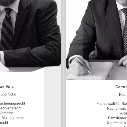
ax Volz
Carst
 und Notar
Rech
sicherungsrecht
Fachanwalt für Bau
nsolvenzrecht
Fachanwalt 
Vorsorge
Arbe
& Vertragsrecht
Familienre
recht
Kaufrecht &