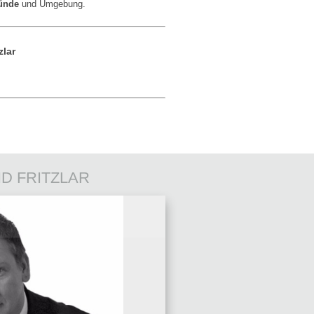
münde
und Umgebung.
zlar
D FRITZLAR